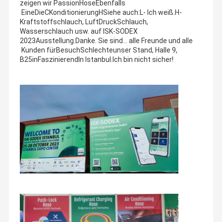
zeigen wir PassionHose
Ebenfalls
Eine
Die
C
Konditionierung
H
Siehe auch:
L
- Ich weiß.
H
-
Kraftstoffschlauch, Luft
Druck
Schlauch,
Wasserschlauch usw. auf ISK-SODEX
2023
Ausstellung
.
Danke.
Sie sind...
alle
Freunde
und
alle
Kunden
für
Besuch
Schlechte
unser Stand, Halle 9,
B25
in
Faszinierend
In Istanbul
.
Ich bin nicht sicher!