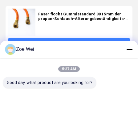
Faser flocht Gummistandard 8X15mm der
propan-Schlauch-Alterungsbeständigkeits-
ISO3821
Fortsetzen
Zoe Wei
Empfohlene Produkte
5:37 AM
Good day, what product are you looking for?
Gummigasschlauch
UNI7140
Orange
Roter
Flexible
Flüssiggas-
flexibler
Schläuche
Schlauch
Propan-Ga
aus
Identifikation
Schlauch,
nichtmetallischen
6mm NBR für
8MM Gas-
Bestpreis
Bestpreis
Bestpreis
Bestprei
Stoffen für
industrielle
Schlauch 