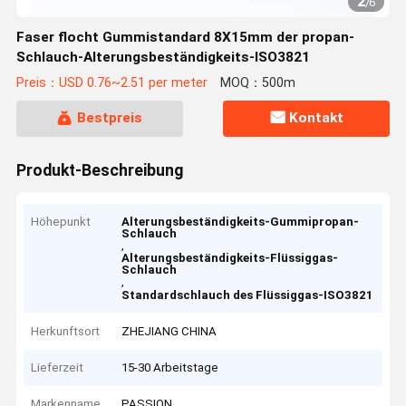
2
/
6
Faser flocht Gummistandard 8X15mm der propan-
Schlauch-Alterungsbeständigkeits-ISO3821
Preis：USD 0.76~2.51 per meter
MOQ：500m
Bestpreis
Kontakt
Produkt-Beschreibung
Höhepunkt
Alterungsbeständigkeits-Gummipropan-
Schlauch
,
Alterungsbeständigkeits-Flüssiggas-
Schlauch
,
Standardschlauch des Flüssiggas-ISO3821
Herkunftsort
ZHEJIANG CHINA
Lieferzeit
15-30 Arbeitstage
Markenname
PASSION