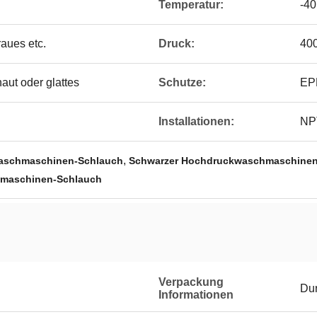
Temperatur:
-4
aues etc.
Druck:
400
aut oder glattes
Schutze:
EP
Installationen:
NPT
,
waschmaschinen-Schlauch
Schwarzer Hochdruckwaschmaschinen
maschinen-Schlauch
Verpackung
Dur
Informationen