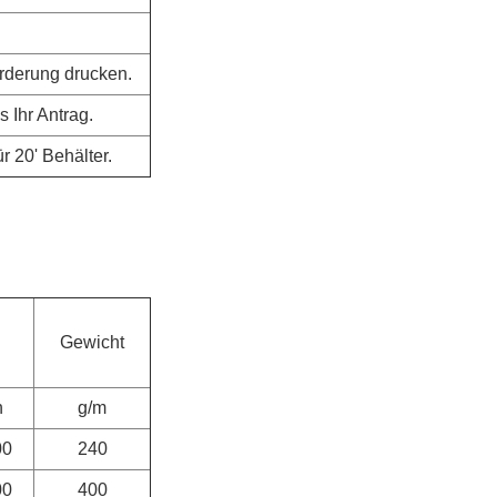
rderung drucken.
 Ihr Antrag.
r 20' Behälter.
Gewicht
n
g/m
00
240
00
400