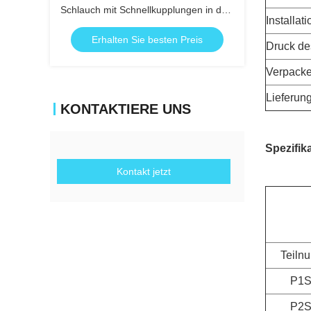
Schlauch mit Schnellkupplungen in den
Installati
grauen und schwarzen Farben
Erhalten Sie besten Preis
Druck de
Verpacke
Lieferun
KONTAKTIERE UNS
Spezifik
Kontakt jetzt
Teiln
P1S
P2S