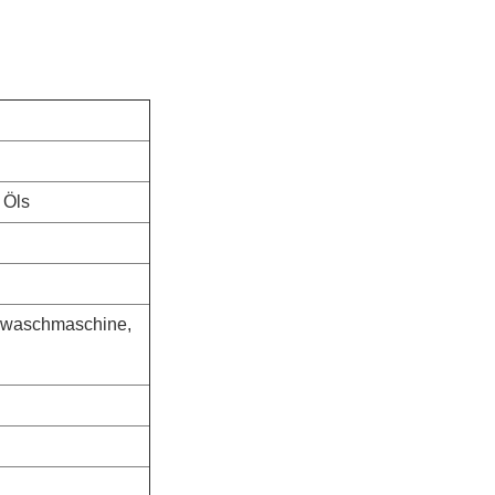
 Öls
elwaschmaschine,