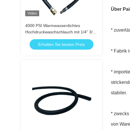
Über Pa
Video
4000 PSI Warmwasserdichtes
* zuverl
Hochdruckwaschschlauch mit 1/4" 3/8"
ID für Teppichreinigungssysteme
Erhalten Sie besten Preis
* Fabrik 
* import
strickend
stabiler.
* zwecks 
von Ware