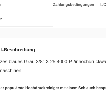
g
Zahlungsbedingungen
L/C
e
t-Beschreibung
zes blaues Grau 3/8" X 25 4000-P-/inhochdruckw
maschinen
der populärste Hochdruckreiniger mit einem Schlauch bespri