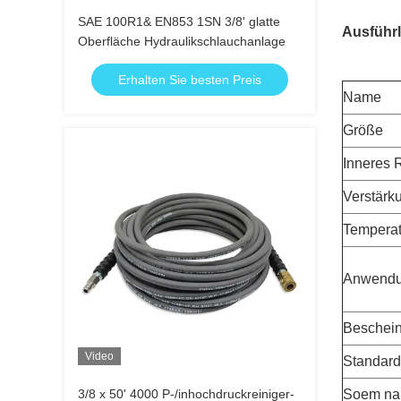
SAE 100R1& EN853 1SN 3/8' glatte
Ausführl
Oberfläche Hydraulikschlauchanlage
Erhalten Sie besten Preis
Name
Größe
Inneres 
Verstärk
Tempera
Anwend
Beschei
Video
Standard
3/8 x 50' 4000 P-/inhochdruckreiniger-
Soem na