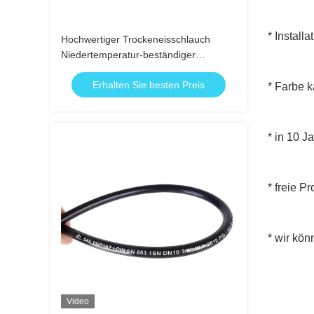
* Install
Hochwertiger Trockeneisschlauch
Niedertemperatur-beständiger
Schlauch
Erhalten Sie besten Preis
* Farbe k
* in 10 
* freie Pr
* wir kön
Video