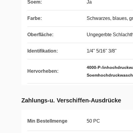
Soem:
Ja
Farbe:
Schwarzes, blaues, gr
Oberfläche:
Ungegerbte Schlachth
Identifikation:
1/4" 5/16" 3/8"
4000-P-/inhochdruck
Hervorheben:
Soemhochdruckwasch
Zahlungs-u. Verschiffen-Ausdrücke
Min Bestellmenge
50 PC