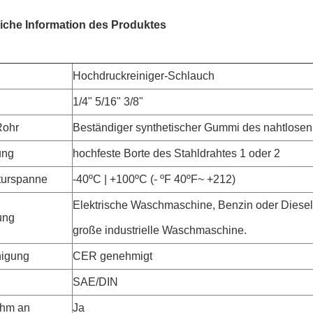
iche Information des Produktes
Hochdruckreiniger-Schlauch
1/4" 5/16" 3/8"
Rohr
Beständiger synthetischer Gummi des nahtlosen
ung
hochfeste Borte des Stahldrahtes 1 oder 2
turspanne
-40ºC | +100ºC (- ºF 40ºF~ +212)
Elektrische Waschmaschine, Benzin oder Dies
ung
große industrielle Waschmaschine.
nigung
CER genehmigt
SAE/DIN
hm an
Ja