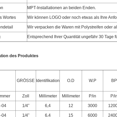
on
MPT-Installationen an beiden Enden.
s Wortes
Wir können LOGO oder noch etwas als Ihre Anfo
ndetail
Wir verpacken die Waren mit Polystreifen oder als
g
Entsprechend Ihrer Quantität ungefähr 30 Tage fü
ation des Produktes
GRÖSSE
Identifikation
O.D
W.P
BP
ummer
Zoll
Millimeter
Millimeter
P/in
P/i
-04
1/4"
6,4
12
3000
120
-04
1/4"
6,4
15
6000
240