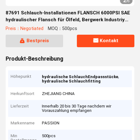
2
/
6
87691 Schlauch-Installationen FLANSCH 6000PSI SAE
hydraulischer Flansch für Ölfeld, Bergwerk Industriy
(87691)
Preis：Negotiated
MOQ：500pcs
Bestpreis
Kontakt
Produkt-Beschreibung
Höhepunkt
,
hydraulische SchlauchEndpassstücke
hydraulische Schlauchfitting
Herkunftsort
ZHEJIANG CHINA
Lieferzeit
Innerhalb 20 bis 30 Tage nachdem wir
Vorauszahlung empfangen
Markenname
PASSION
Min
500pcs