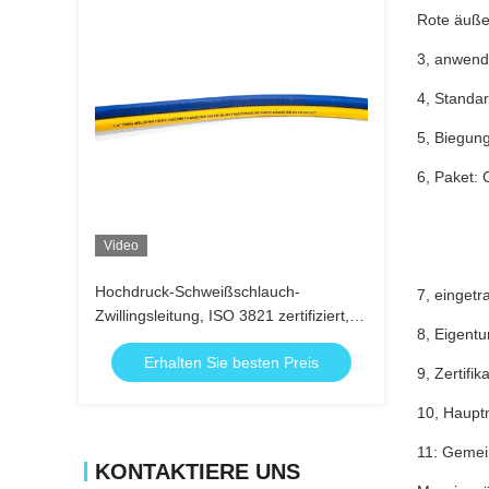
Rote äuße
3, anwend
4, Standa
5, Biegun
6, Paket:
Video
Hochdruck-Schweißschlauch-
7, einget
Zwillingsleitung, ISO 3821 zertifiziert,
8, Eigentu
mit synthetischem EPDM-Kautschuk für
Erhalten Sie besten Preis
Gasschweißen und -schneiden
9, Zertifi
10, Haupt
11: Gemei
KONTAKTIERE UNS