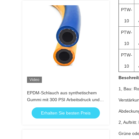
PTW-
10
PTW-
10
PTW-
10
Beschrei
Video
1, Bau: R
EPDM-Schlauch aus synthetischem
Gummi mit 300 PSI Arbeitsdruck und
Verstärkun
ISO 3821-Zertifizierung für Baustellen
Abdeckun
Erhalten Sie besten Preis
2, Auftrit
Grüne ode