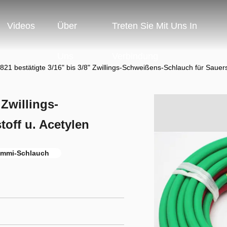
Videos
Über
Treten Sie Mit Uns In
Uns
Verbindung
21 bestätigte 3/16" bis 3/8" Zwillings-Schweißens-Schlauch für Sauerst
 Zwillings-
off u. Acetylen
mmi-Schlauch