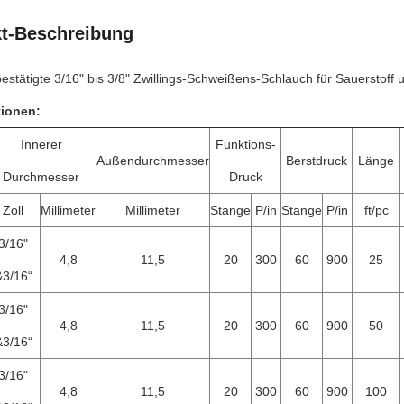
t-Beschreibung
stätigte 3/16" bis 3/8" Zwillings-Schweißens-Schlauch für Sauerstoff u
tionen:
Innerer
Funktions-
Außendurchmesser
Berstdruck
Länge
Durchmesser
Druck
Zoll
Millimeter
Millimeter
Stange
P/in
Stange
P/in
ft/pc
3/16"
4,8
11,5
20
300
60
900
25
&3/16“
3/16"
4,8
11,5
20
300
60
900
50
&3/16“
3/16"
4,8
11,5
20
300
60
900
100