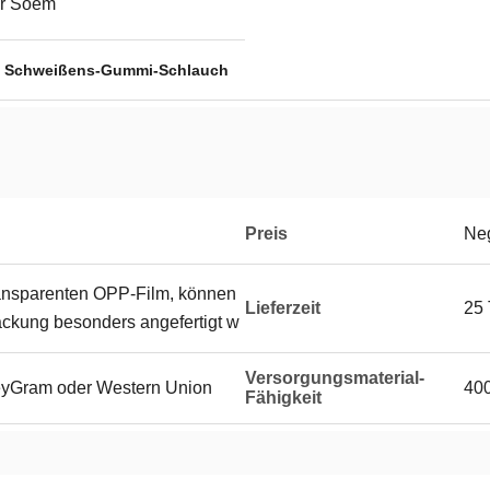
r Soem
,
Schweißens-Gummi-Schlauch
Preis
Neg
ransparenten OPP-Film, können
Lieferzeit
25 
ackung besonders angefertigt w
Versorgungsmaterial-
eyGram oder Western Union
400
Fähigkeit