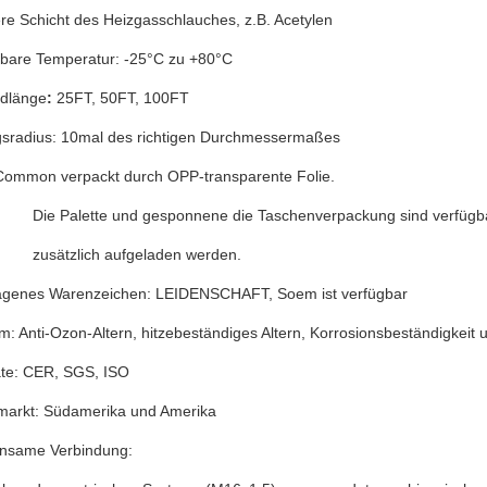
re Schicht des Heizgasschlauches, z.B. Acetylen
bare Temperatur: -25°C zu +80°C
rdlänge
:
25FT, 50FT, 100FT
gsradius: 10mal des richtigen Durchmessermaßes
 Common verpackt durch OPP-transparente Folie.
Die Palette und gesponnene die Taschenverpackung sind verfügba
zusätzlich aufgeladen werden.
ragenes Warenzeichen: LEIDENSCHAFT, Soem ist verfügbar
m: Anti-Ozon-Altern, hitzebeständiges Altern, Korrosionsbeständigkeit u
kate: CER, SGS, ISO
markt: Südamerika und Amerika
nsame Verbindung: