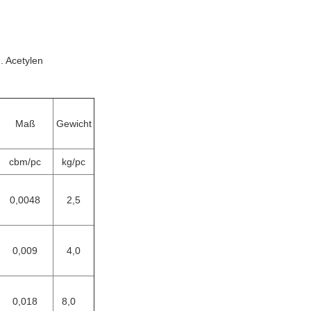
. Acetylen
Maß
Gewicht
cbm/pc
kg/pc
0,0048
2,5
0,009
4,0
0,018
8,0