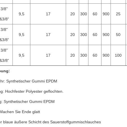
3/8"
9,5
17
20
300
60
900
25
&3/8“
3/8"
9,5
17
20
300
60
900
50
&3/8“
3/8"
9,5
17
20
300
60
900
100
&3/8“
bung:
ohr: Synthetischer Gummi EPDM
g: Hochfester Polyester geflochten.
g: Synthetischer Gummi EPDM
t: Machen Sie Ende glatt
r blaue äußere Schicht des Sauerstoffgummischlauches