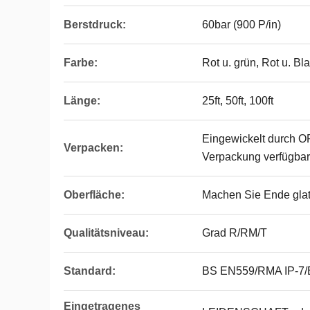
Berstdruck:
60bar (900 P/in)
Farbe:
Rot u. grün, Rot u. Bl
Länge:
25ft, 50ft, 100ft
Eingewickelt durch O
Verpacken:
Verpackung verfügbar
Oberfläche:
Machen Sie Ende glat
Qualitätsniveau:
Grad R/RM/T
Standard:
BS EN559/RMA IP-7/
Eingetragenes