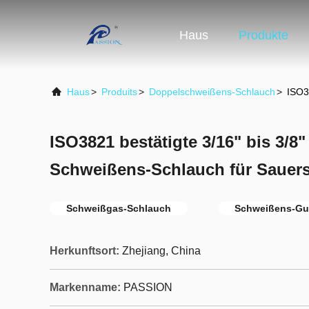
Haus
Produkte
Haus
>
Produits
>
Doppelschweißens-Schlauch
>
ISO38
ISO3821 bestätigte 3/16" bis 3/8"
Schweißens-Schlauch für Sauerst
Schweißgas-Schlauch
Schweißens-Gu
Herkunftsort:
Zhejiang, China
Markenname:
PASSION