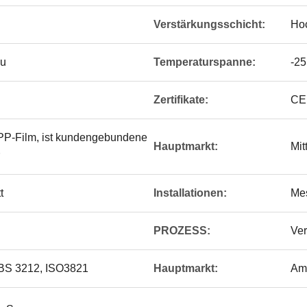
Verstärkungsschicht:
Hoc
au
Temperaturspanne:
-25
Zertifikate:
CE
PP-Film, ist kundengebundene
Hauptmarkt:
Mit
t
Installationen:
Me
PROZESS:
Ve
BS 3212, ISO3821
Hauptmarkt:
Am