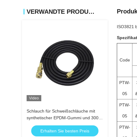
Produk
VERWANDTE PRODUKTE
ISO3821 be
Spezifika
Code
PTW-
05
Video
PTW-
Schlauch für Schweißschläuche mit
05
synthetischer EPDM-Gummi und 300
PSI Arbeitsdruck für industrielles
PTW-
Erhalten Sie besten Preis
Schweißen