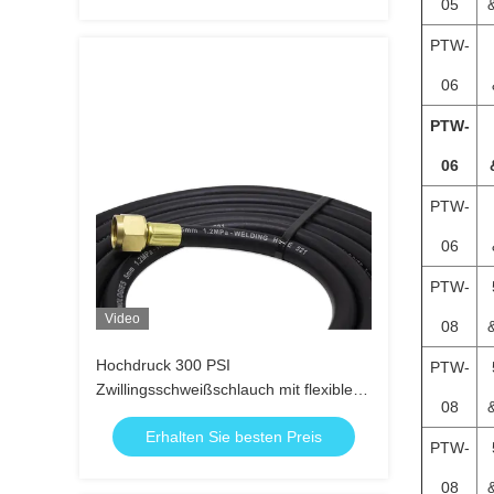
05
PTW-
06
PTW-
06
PTW-
06
PTW-
Video
08
Hochdruck 300 PSI
PTW-
Zwillingsschweißschlauch mit flexibler
08
Gummibauweise und beweglichen
Erhalten Sie besten Preis
Messingbefestigungen
PTW-
08