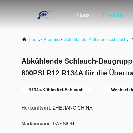
Haus
Produkte
Haus
>
Produits
>
Abkühlender Aufladungsschlauch
>
Abkühlende Schlauch-Baugruppe
800PSI R12 R134A für die Übert
R134a-Kühlmittel-Schlauch
Wechselst
Herkunftsort:
ZHEJIANG CHINA
Markenname:
PASSION