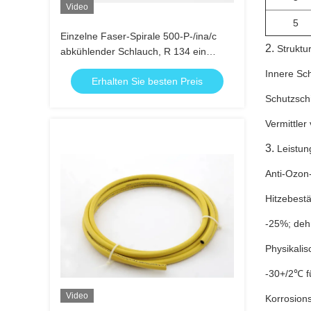
Video
5
Einzelne Faser-Spirale 500-P-/ina/c
2.
Struktur
abkühlender Schlauch, R 134 ein
abkühlender Schlauch
Innere Sch
Erhalten Sie besten Preis
Schutzsch
Vermittler
3.
Leistun
Anti-Ozon
Hitzebest
-25%; deh
Physikali
-30+/2℃ fü
Video
Korrosion