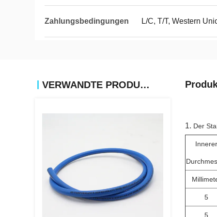
Zahlungsbedingungen
L/C, T/T, Western Un
Produk
VERWANDTE PRODUKTE
1.
Der Sta
Innere
Durchmes
Millimet
5
5