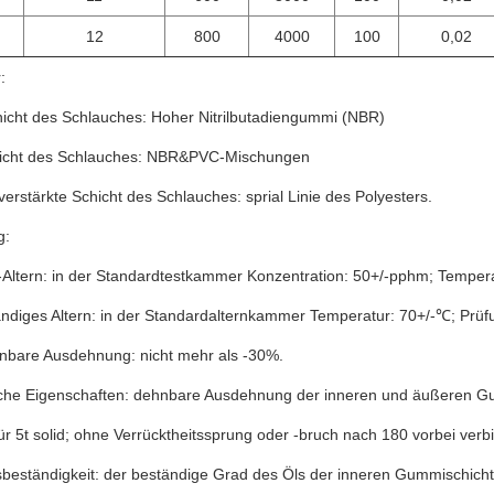
12
800
4000
100
0,02
:
icht
des Schlauches: Hoher Nitrilbutadiengummi (NBR)
icht des Schlauches: NBR&PVC-Mischungen
 verstärkte Schicht des Schlauches: sprial Linie des Polyesters.
g:
-Altern: in der Standardtestkammer Konzentration: 50+/-pphm; Tempera
ändiges Altern: in der Standardalternkammer Temperatur: 70+/-℃; Prüf
nbare Ausdehnung: nicht mehr als -30%.
sche Eigenschaften: dehnbare Ausdehnung der inneren und äußeren Gumm
r 5t solid; ohne Verrücktheitssprung oder -bruch nach 180 vorbei ver
sbeständigkeit: der beständige Grad des Öls der inneren Gummischicht