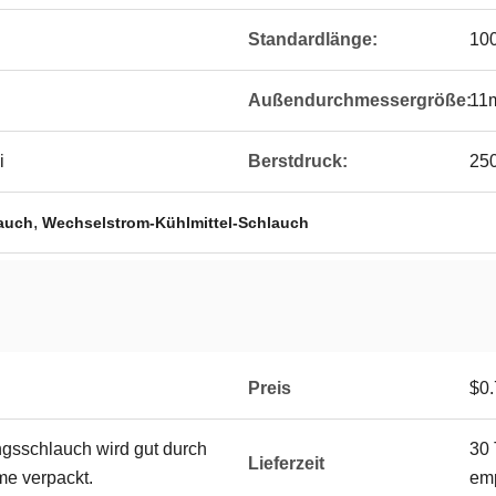
Standardlänge:
100
Außendurchmessergröße:
11
i
Berstdruck:
250
,
lauch
Wechselstrom-Kühlmittel-Schlauch
Preis
$0.
gsschlauch wird gut durch
30 
Lieferzeit
me verpackt.
em