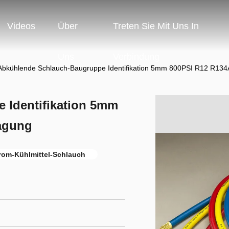
Videos
Über
Treten Sie Mit Uns In
Uns
Verbindung
Abkühlende Schlauch-Baugruppe Identifikation 5mm 800PSI R12 R134A
 Identifikation 5mm
ragung
rom-Kühlmittel-Schlauch