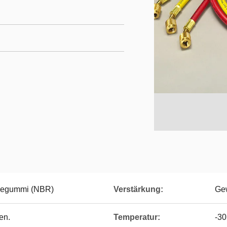
ncegummi (NBR)
Verstärkung:
Gew
en.
Temperatur:
-3