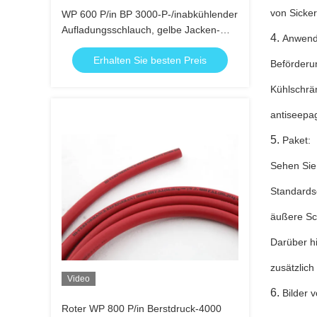
von Sicke
WP 600 P/in BP 3000-P-/inabkühlender
Aufladungsschlauch, gelbe Jacken-
4.
Anwend
Schläuche
Erhalten Sie besten Preis
Beförderun
Kühlschrä
antiseepa
5.
Paket:
Sehen Sie 
Standards
äußere Sc
Darüber h
zusätzlich
Video
6.
Bilder 
Roter WP 800 P/in Berstdruck-4000