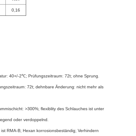
0,16
tur: 40+/-2℃; Prüfungszeitraum: 72t; ohne Sprung.
ungszeitraum: 72t; dehnbare Änderung: nicht mehr als
ischicht: >300%; flexiblity des Schlauches ist unter
biegend oder verdoppelnd.
 ist RMA-B; Hexan korrosionsbeständig; Verhindern