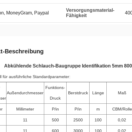
Versorgungsmaterial-
ion, MoneyGram, Paypal
400
Fähigkeit
t-Beschreibung
Abkühlende Schlauch-Baugruppe Identifikation 5mm 800
ll für ausführliche Standardparameter:
r
Funktions-
Außendurchmesser
Berstdruck
Länge
Maß
ser
Druck
er
Millimeter
P/in
P/in
m
CBM/Rolle
11
500
2500
100
0,02
11
600
3000
100
0,02