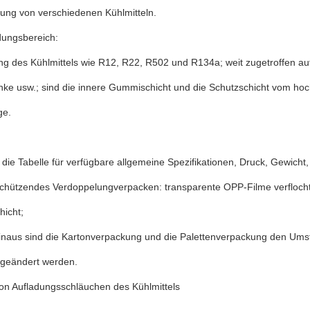
rung von verschiedenen Kühlmitteln.
ungsbereich:
g des Kühlmittels wie R12, R22, R502 und R134a; weit zugetroffen auf
nke usw.; sind die innere Gummischicht und die Schutzschicht vom h
ge.
die Tabelle für verfügbare allgemeine Spezifikationen, Druck, Gewich
chützendes Verdoppelungverpacken: transparente OPP-Filme verfloch
hicht;
inaus sind die Kartonverpackung und die Palettenverpackung den Ums
 geändert werden.
von Aufladungsschläuchen des Kühlmittels