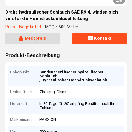
2
/
6
Draht-hydraulischer Schlauch SAE R9 4, winden sich
verstärkte Hochdruckschlauchleitung
Preis：Negotiated
MOQ：500 Meter
Bestpreis
Kontakt
Produkt-Beschreibung
Höhepunkt
Kundenspezifischer hydraulischer
Schlauch
,
Hydraulischer Hochdruckschlauch
Herkunftsort
Zhejiang, China
Lieferzeit
In 30 Tage für 20' empfing Behälter nach Ihre
Zahlung.
Markenname
PASSION
Min
500 Meter