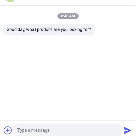
Startseite
Über uns
Kontakt
Desktop Site
6:48 AM
Sitemap
Datenschutz-Bestimmungen
Qualität
Gummiluftschlauch
China Fabrik.Copyright © 2026
Good day, what product are you looking for?
Hangzhou Paishun Rubber & Plastic Co., Ltd. All Rights Reserved.
Haus
Produkte
Videos
Über Uns