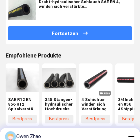
Draht-hydraulischer Schlauch SAE R9 4,
winden sich verstärkte
Hochdruckschlauchleitung
Fortsetzen
Empfohlene Produkte
SAE R12 EN
345 Stangen-
4 Schichten
3/4Inch 2I
856 R12
hydraulischer
winden sich
en 856
Spiralverstärkter
Hochdruckschlauch
Verstärkungshydraulischer
4Shipping
Hydraulikkautschukschlauch
SAE 100 R13
Gummischlauch
und
mit
EN856
Behandlun
Bestpreis
Bestpreis
Bestpreis
Bestprei
dehnbarem
4Shipping
hydraulisc
Draht vier
und
Hochdruck
Behandlung
GUMMICE
Owen Zhao
4SP
bestätigt