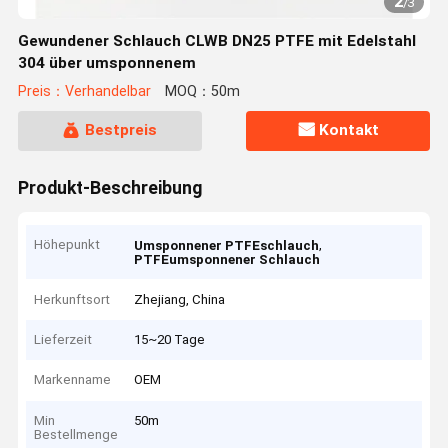
2
/
3
Gewundener Schlauch CLWB DN25 PTFE mit Edelstahl
304 über umsponnenem
Preis：Verhandelbar
MOQ：50m
Bestpreis
Kontakt
Produkt-Beschreibung
Höhepunkt
,
Umsponnener PTFEschlauch
PTFEumsponnener Schlauch
Herkunftsort
Zhejiang, China
Lieferzeit
15~20 Tage
Markenname
OEM
Min
50m
Bestellmenge