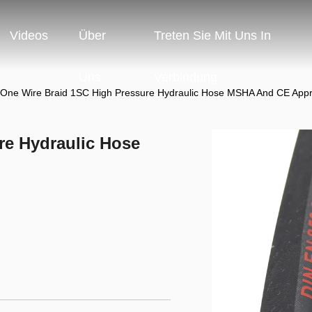
Videos
Über
Treten Sie Mit Uns In
Uns
Verbindung
One Wire Braid 1SC High Pressure Hydraulic Hose MSHA And CE App
re Hydraulic Hose