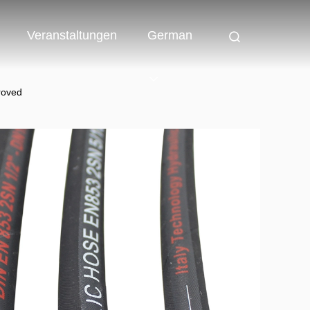
Veranstaltungen
German
roved