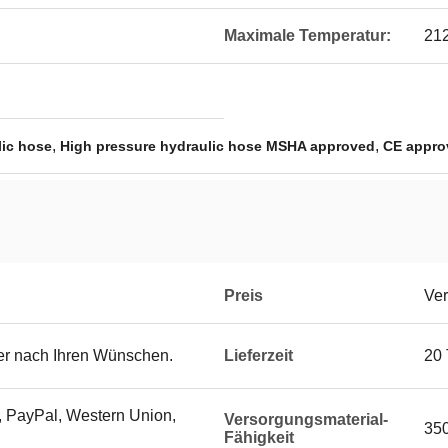
Maximale Temperatur:
212
,
,
lic hose
High pressure hydraulic hose MSHA approved
CE appro
Preis
Ver
der nach Ihren Wünschen.
Lieferzeit
20
, PayPal, Western Union,
Versorgungsmaterial-
350
Fähigkeit