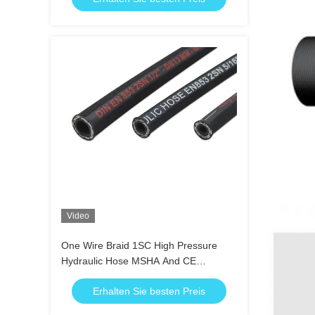
Video
One Wire Braid 1SC High Pressure
Hydraulic Hose MSHA And CE
Approved
Erhalten Sie besten Preis