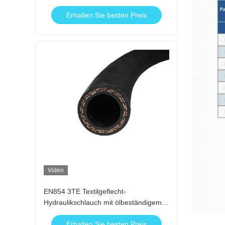
Nebenleitungen
Erhalten Sie besten Preis
Video
EN854 3TE Textilgeflecht-
Hydraulikschlauch mit ölbeständigem
synthetischem Gummi und hochfester
Erhalten Sie besten Preis
Textilbewehrung, MSHA/CE-Zulassung