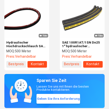
Hydraulischer
SAE 100R1AT/1SN Dn25
Hochdruckschlauch SAE
1" hydraulischer
100 R1AT, verdrahten
Hochdruckschlauch mit
MOQ:
500 Meter
MOQ:
500 Meter
umsponnenen
hoher Flexibilität
Preis:
Verhandelbar
Preis:
Verhandelbar
Gummischlauch
Bestpreis
Kontakt
Bestpreis
Kontakt
Sparen Sie Zeit
Lassen Sie uns mit Ihnen die besten
Produkte kontaktieren.
Geben Sie Ihre Anforderung