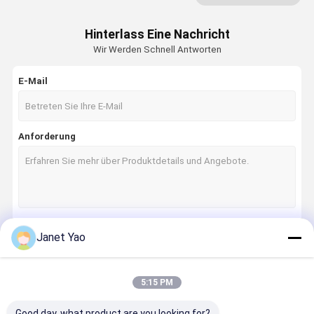
Umsponnener Schlauch PTFE
Hinterlass Eine Nachricht
Wir Werden Schnell Antworten
Thermoplastischer hydraulischer Schlauch
Klimaanlagen-Schlauch
E-Mail
Abkühlender Aufladungsschlauch
Anforderung
Hydraulische Schlauch-Installation
Hochdrucktest-Schlauch
Hochdruckwaschmaschinenschlauch
Janet Yao
Fortsetzen
5:15 PM
Unsere Kategorien
Good day, what product are you looking for?