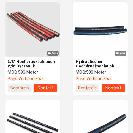
3/8" Hochdruckschlauch
Hydraulischer
P/in Hydraulik-
Hochdruckschlauch
Wagenheber des
SAE100r1at/1sn Dn19,
MOQ:
500 Meter
MOQ:
500 Meter
schlauch-10000 für
verdrahten umsponnenen
Preis:
Verhandelbar
Preis:
Verhandelbar
Winden
Gummischlauch
Bestpreis
Kontakt
Bestpreis
Kontakt