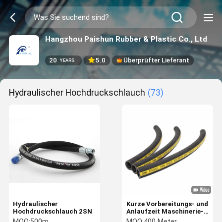
Hangzhou Paishun Rubber & Plastic Co., Ltd
20
5.0
Überprüfter Lieferant
YEARS
Hydraulischer Hochdruckschlauch
(73)
Hydraulischer
Kurze Vorbereitungs- und
Hochdruckschlauch 2SN
Anlaufzeit Maschinerie-
hydraulischer
MOQ:
500m
MOQ:
400 Meter