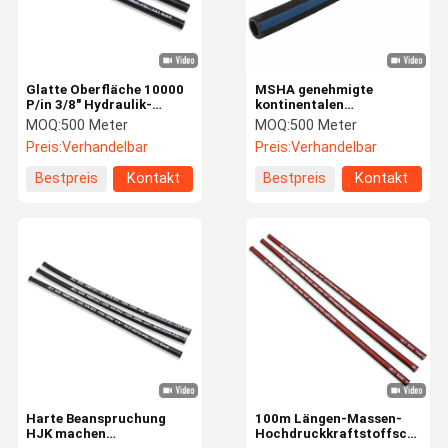
Glatte Oberfläche 10000
MSHA genehmigte
P/in 3/8" Hydraulik-
kontinentalen
Wagenheber Schlauch für
industriellen Schlauch
MOQ:
500 Meter
MOQ:
500 Meter
Stützensystem
flammhemmendes EN853
Preis:
Verhandelbar
Preis:
Verhandelbar
1SN 2SN
Bestpreis
Kontakt
Bestpreis
Kontakt
Haus
Produkte
Videos
Über Uns
Harte Beanspruchung
100m Längen-Massen-
HJK machen
Hochdruckkraftstoffschlauc