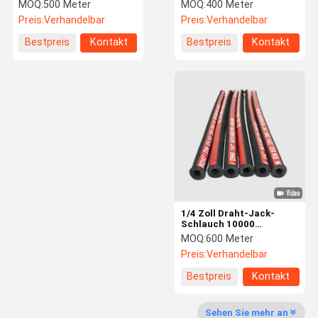
hydraulischen
mit CER und MSHA-
MOQ:
500 Meter
MOQ:
400 Meter
Hochdruckschlauch für
Zertifikat
Preis:
Verhandelbar
Preis:
Verhandelbar
stabile anhebende
Anwendungen glatt
Fabrik-
Qualitätskon
Treten Sie
Nachrichten
Bestpreis
Kontakt
Bestpreis
Kontakt
Ausflug
Trolle
Mit Uns In
Verbindung
Gummiluftschlauch
Gummiwasser-Schlauch
Flüssiggas-Schlauch
Doppelschweißens-Schlauch
1/4 Zoll Draht-Jack-
Brennstoff-zugeführter Schlauch
Schlauch 10000
P-/inlegierten stahls für
MOQ:
600 Meter
Hydraulik-Wagenheber
Gummikraftstoffschlauch
Preis:
Verhandelbar
Bestpreis
Kontakt
hydraulischer Hochdruckschlauch
4 Draht-hydraulischer Schlauch
Sehen Sie mehr an