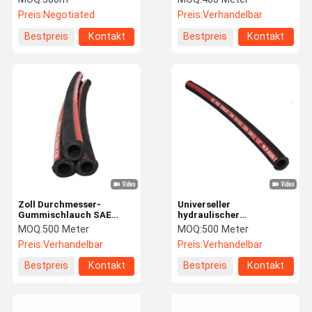
Hochdruckschlauch R1
Preis:
Negotiated
Preis:
Verhandelbar
R2 1SN 2SN
Bestpreis
Kontakt
Bestpreis
Kontakt
Zoll Durchmesser-
Universeller
Gummischlauch SAE
hydraulischer
J517 SAE 100R2AT 2 für
Hochdruckschlauch/Gummidr
MOQ:
500 Meter
MOQ:
500 Meter
Hydrauliksystem
Schlauch SAE 100r2
Preis:
Verhandelbar
Preis:
Verhandelbar
En853 2sn
Bestpreis
Kontakt
Bestpreis
Kontakt