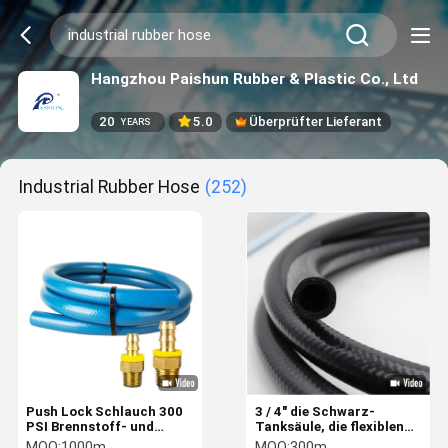
Hangzhou Paishun Rubber & Plastic Co., Ltd
20
5.0
Überprüfter Lieferant
YEARS
Industrial Rubber Hose
(252)
Push Lock Schlauch 300
3 / 4" die Schwarz-
PSI Brennstoff- und
Tanksäule, die flexiblen
Ölbeständiges Industrie-
Gummischlauch zuführt,
MOQ:
1000m
MOQ:
300m