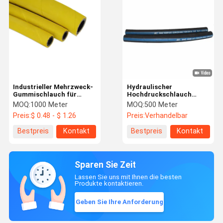
Industrieller Mehrzweck-
Hydraulischer
Gummischlauch für
Hochdruckschlauch
Bergbauausrüstung mit
SAE100r1at/1sn Dn19,
MOQ:
1000 Meter
MOQ:
500 Meter
ölbeständigem
verdrahten umsponnenen
Preis:
$ 0.48 - $ 1.26
Preis:
Verhandelbar
Nitrilschlauch und
Gummischlauch
hochfestem Textilgewebe
Bestpreis
Kontakt
Bestpreis
Kontakt
Sparen Sie Zeit
Lassen Sie uns mit Ihnen die besten
Produkte kontaktieren.
Geben Sie Ihre Anforderung