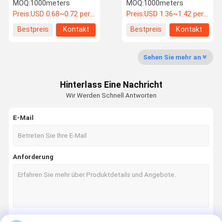
chemischen Transport
Alterungsbeständiges ID
MOQ:
1000meters
MOQ:
1000meters
3/4 "blauer EPDM-
Preis:
USD 0.68~0.72 per meter
Preis:
USD 1.36~1.42 per meter
Gummi-Schlauch zum
Befördern von Wasser-
Fabrik-
Qualitätskon
Treten Sie
Nachrichten
Bestpreis
Kontakt
Bestpreis
Kontakt
Luftdampf
Ausflug
Trolle
Mit Uns In
Verbindung
Sehen Sie mehr an
Gummiluftschlauch
Hinterlass Eine Nachricht
Gummiwasser-Schlauch
Wir Werden Schnell Antworten
Flüssiggas-Schlauch
E-Mail
Doppelschweißens-Schlauch
Brennstoff-zugeführter Schlauch
Anforderung
Gummikraftstoffschlauch
hydraulischer Hochdruckschlauch
4 Draht-hydraulischer Schlauch