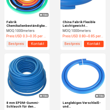
Fabrik
China Fabrik Flexible
Chemikalienbeständigkeit
Leichtgewicht
ID 1/4' angepasst Flexible
Langlebiges Gummi
MOQ:
1000meters
MOQ:
1000meters
Mehrzweck EPDM Gummi
Schlauch für Mehrzweck
Preis:
USD 0.3~0.35 per meter
Preis:
USD 0.80~0.85 per meter
Schlauch
Schlauch für Luft, Öle,
Wasser
Bestpreis
Kontakt
Bestpreis
Kontakt
Haus
Produkte
Videos
Über Uns
8 mm EPDM-Gummi-
Langlebiges Verschleiß-
Schlauch für den
und