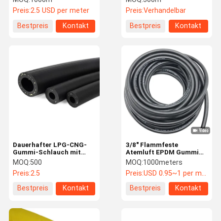
Gummi-Schlauch China
30 halten Brennstoff-
Preis:
2.5 USD per meter
Preis:
Verhandelbar
Factory
Zufuhr-Schlauch ab
Bestpreis
Kontakt
Bestpreis
Kontakt
Dauerhafter LPG-CNG-
3/8" Flammfeste
Gummi-Schlauch mit
Atemluft EPDM Gummi
geringer
Schlauch 300psi für die
MOQ:
500
MOQ:
1000meters
Gasdurchlässigkeit für
menschliche Atmung
Preis:
2.5
Preis:
USD 0.95~1 per meter
Kraftstoffsysteme für
Automobile
Bestpreis
Kontakt
Bestpreis
Kontakt