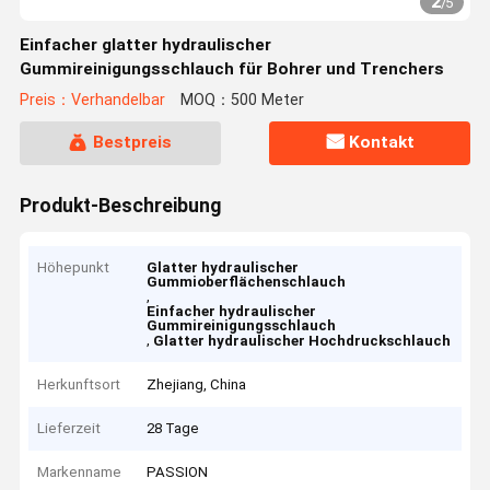
2
/
5
Einfacher glatter hydraulischer
Gummireinigungsschlauch für Bohrer und Trenchers
Preis：Verhandelbar
MOQ：500 Meter
Bestpreis
Kontakt
Produkt-Beschreibung
Höhepunkt
Glatter hydraulischer
Gummioberflächenschlauch
,
Einfacher hydraulischer
Gummireinigungsschlauch
,
Glatter hydraulischer Hochdruckschlauch
Herkunftsort
Zhejiang, China
Lieferzeit
28 Tage
Markenname
PASSION