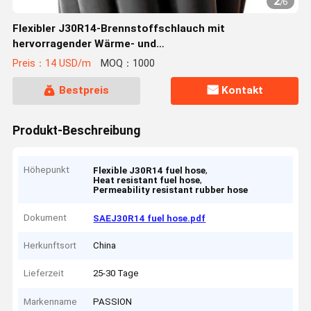
2
/
6
Flexibler J30R14-Brennstoffschlauch mit
hervorragender Wärme- und
Durchlässigkeitsbeständigkeit
Preis：14 USD/m
MOQ：1000
Bestpreis
Kontakt
Produkt-Beschreibung
Höhepunkt
,
Flexible J30R14 fuel hose
,
Heat resistant fuel hose
Permeability resistant rubber hose
Dokument
SAEJ30R14 fuel hose.pdf
Herkunftsort
China
Lieferzeit
25-30 Tage
Markenname
PASSION